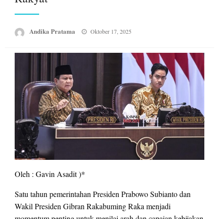
Posted
Andika Pratama
Oktober 17, 2025
on
Oleh : Gavin Asadit )*
Satu tahun pemerintahan Presiden Prabowo Subianto dan
Wakil Presiden Gibran Rakabuming Raka menjadi
momentum penting untuk menilai arah dan capaian kebijakan