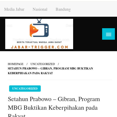
Skip
Media Jabar
Nasional
Bandung
to
content
HOMEPAGE
UNCATEGORIZED
SETAHUN PRABOWO – GIBRAN, PROGRAM MBG BUKTIKAN
KEBERPIHAKAN PADA RAKYAT
UNCATEGORIZED
Setahun Prabowo – Gibran, Program
MBG Buktikan Keberpihakan pada
Rakyat