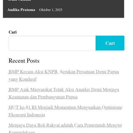
Andika Pratama
Oktober 1, 2025
Cari
Cari
Recent Posts
BMP Kecam Aksi KNPB, Serukan Persatuan Demi Papua
yang Kondusif
BMP Ajak Masyarakat Tolak Aksi Anarkis Demi Menjaga
Keamanan dan Pembangunan Papua
HUT ke-81 RI Menjadi Momentum Menguatkan Optimisme
Ekonomi Indonesia
Menjaga Daya Beli Rakyat adalah Cara Pemerintah Mengisi
Kemerdekaan