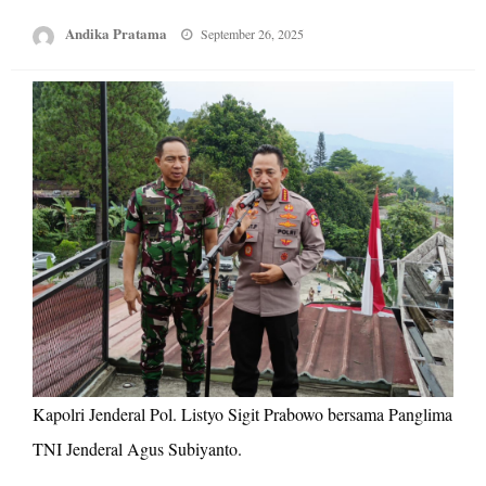
Posted
Andika Pratama
September 26, 2025
on
Kapolri Jenderal Pol. Listyo Sigit Prabowo bersama Panglima
TNI Jenderal Agus Subiyanto.