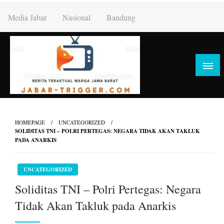
Skip
Media Jabar
Nasional
Bandung
to
content
HOMEPAGE
UNCATEGORIZED
SOLIDITAS TNI – POLRI PERTEGAS: NEGARA TIDAK AKAN TAKLUK
PADA ANARKIS
UNCATEGORIZED
Soliditas TNI – Polri Pertegas: Negara
Tidak Akan Takluk pada Anarkis