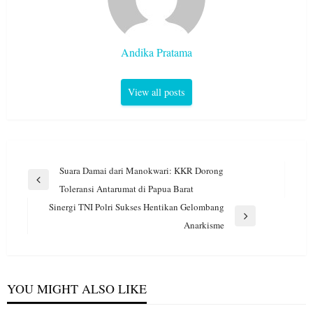
Andika Pratama
View all posts
Navigasi
Suara Damai dari Manokwari: KKR Dorong
pos
Previous
Toleransi Antarumat di Papua Barat
Post
Sinergi TNI Polri Sukses Hentikan Gelombang
Next
Anarkisme
Post
YOU MIGHT ALSO LIKE