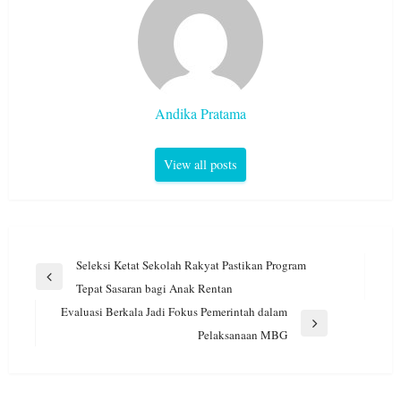
Andika Pratama
View all posts
Navigasi
Seleksi Ketat Sekolah Rakyat Pastikan Program
pos
Previous
Tepat Sasaran bagi Anak Rentan
Post
Evaluasi Berkala Jadi Fokus Pemerintah dalam
Next
Pelaksanaan MBG
Post