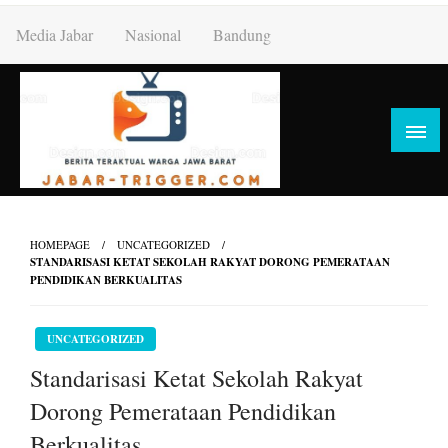
Skip
Media Jabar
Nasional
Bandung
to
content
HOMEPAGE
UNCATEGORIZED
STANDARISASI KETAT SEKOLAH RAKYAT DORONG PEMERATAAN
PENDIDIKAN BERKUALITAS
UNCATEGORIZED
Standarisasi Ketat Sekolah Rakyat
Dorong Pemerataan Pendidikan
Berkualitas