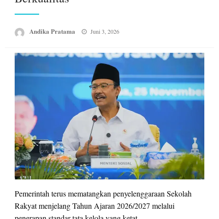
Posted
Andika Pratama
Juni 3, 2026
on
Pemerintah terus mematangkan penyelenggaraan Sekolah
Rakyat menjelang Tahun Ajaran 2026/2027 melalui
penerapan standar tata kelola yang ketat.