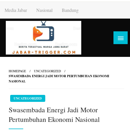
Skip
Media Jabar
Nasional
Bandung
to
content
HOMEPAGE
UNCATEGORIZED
SWASEMBADA ENERGI JADI MOTOR PERTUMBUHAN EKONOMI
NASIONAL
UNCATEGORIZED
Swasembada Energi Jadi Motor
Pertumbuhan Ekonomi Nasional