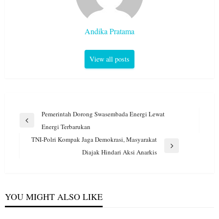
Andika Pratama
View all posts
Navigasi
Pemerintah Dorong Swasembada Energi Lewat
pos
Previous
Energi Terbarukan
Post
TNI-Polri Kompak Jaga Demokrasi, Masyarakat
Next
Diajak Hindari Aksi Anarkis
Post
YOU MIGHT ALSO LIKE