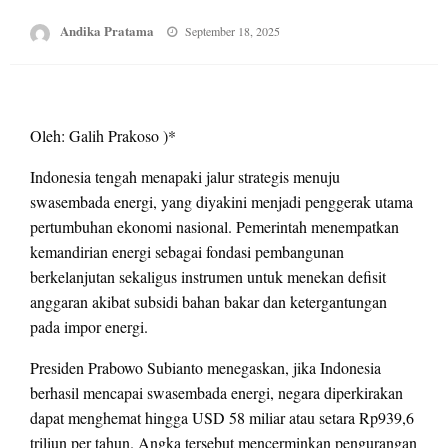
Posted
Andika Pratama
September 18, 2025
on
Oleh: Galih Prakoso )*
Indonesia tengah menapaki jalur strategis menuju
swasembada energi, yang diyakini menjadi penggerak utama
pertumbuhan ekonomi nasional. Pemerintah menempatkan
kemandirian energi sebagai fondasi pembangunan
berkelanjutan sekaligus instrumen untuk menekan defisit
anggaran akibat subsidi bahan bakar dan ketergantungan
pada impor energi.
Presiden Prabowo Subianto menegaskan, jika Indonesia
berhasil mencapai swasembada energi, negara diperkirakan
dapat menghemat hingga USD 58 miliar atau setara Rp939,6
triliun per tahun. Angka tersebut mencerminkan pengurangan