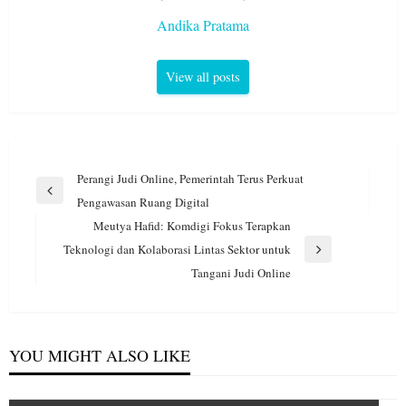
Andika Pratama
View all posts
Navigasi
Perangi Judi Online, Pemerintah Terus Perkuat
pos
Previous
Pengawasan Ruang Digital
Post
Meutya Hafid: Komdigi Fokus Terapkan
Teknologi dan Kolaborasi Lintas Sektor untuk
Next
Tangani Judi Online
Post
YOU MIGHT ALSO LIKE