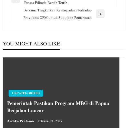
pos
Previous
Proses Pilkada Bersih Tertib
Post
Bersama Tingkatkan Kewaspadaan terhadap
Next
Provokasi OPM untuk Sudutkan Pemerintah
Post
YOU MIGHT ALSO LIKE
UNCATEGORIZED
Pemerintah Pastikan Program MBG di Papua
Berjalan Lancar
Andika Pratama
Februari 21, 2025