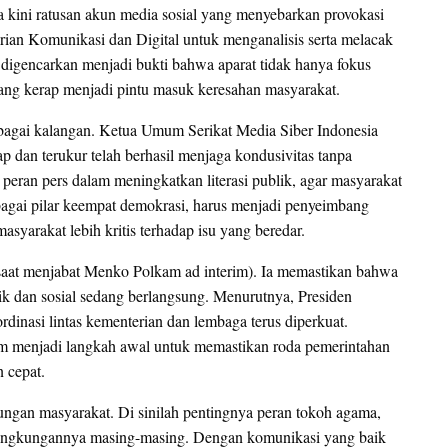
kini ratusan akun media sosial yang menyebarkan provokasi
erian Komunikasi dan Digital untuk menganalisis serta melacak
us digencarkan menjadi bukti bahwa aparat tidak hanya fokus
yang kerap menjadi pintu masuk keresahan masyarakat.
erbagai kalangan. Ketua Umum Serikat Media Siber Indonesia
p dan terukur telah berhasil menjaga kondusivitas tanpa
eran pers dalam meningkatkan literasi publik, agar masyarakat
bagai pilar keempat demokrasi, harus menjadi penyeimbang
syarakat lebih kritis terhadap isu yang beredar.
(saat menjabat Menko Polkam ad interim). Ia memastikan bahwa
ik dan sosial sedang berlangsung. Menurutnya, Presiden
inasi lintas kementerian dan lembaga terus diperkuat.
am menjadi langkah awal untuk memastikan roda pemerintahan
 cepat.
ungan masyarakat. Di sinilah pentingnya peran tokoh agama,
 lingkungannya masing-masing. Dengan komunikasi yang baik