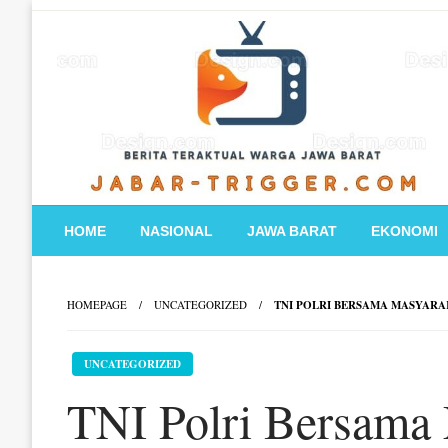
Skip
to
content
HOME
NASIONAL
JAWA BARAT
EKONOMI
HOMEPAGE
UNCATEGORIZED
TNI POLRI BERSAMA MASYARAK
UNCATEGORIZED
TNI Polri Bersama