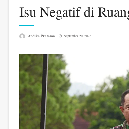
Isu Negatif di Ruan
Posted
Andika Pratama
September 20, 2025
on