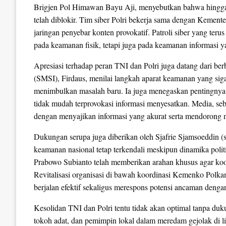
Brigjen Pol Himawan Bayu Aji, menyebutkan bahwa hingga 
telah diblokir. Tim siber Polri bekerja sama dengan Kement
jaringan penyebar konten provokatif. Patroli siber yang ter
pada keamanan fisik, tetapi juga pada keamanan informasi 
Apresiasi terhadap peran TNI dan Polri juga datang dari b
(SMSI), Firdaus, menilai langkah aparat keamanan yang siga
menimbulkan masalah baru. Ia juga menegaskan pentingnya p
tidak mudah terprovokasi informasi menyesatkan. Media, se
dengan menyajikan informasi yang akurat serta mendorong ma
Dukungan serupa juga diberikan oleh Sjafrie Sjamsoeddin 
keamanan nasional tetap terkendali meskipun dinamika polit
Prabowo Subianto telah memberikan arahan khusus agar koord
Revitalisasi organisasi di bawah koordinasi Kemenko Polk
berjalan efektif sekaligus merespons potensi ancaman dengan
Kesolidan TNI dan Polri tentu tidak akan optimal tanpa duk
tokoh adat, dan pemimpin lokal dalam meredam gejolak di