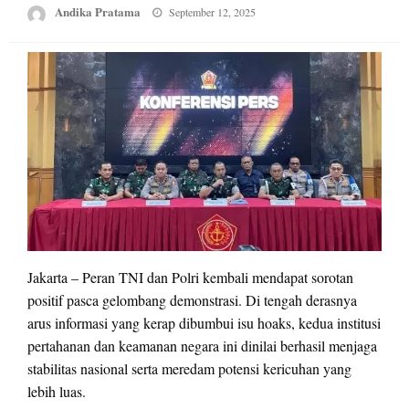
Posted
Andika Pratama
September 12, 2025
on
Jakarta – Peran TNI dan Polri kembali mendapat sorotan
positif pasca gelombang demonstrasi. Di tengah derasnya
arus informasi yang kerap dibumbui isu hoaks, kedua institusi
pertahanan dan keamanan negara ini dinilai berhasil menjaga
stabilitas nasional serta meredam potensi kericuhan yang
lebih luas.