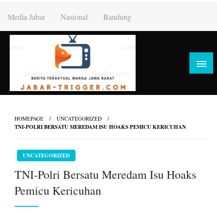
Skip
Media Jabar
Nasional
Bandung
to
content
HOMEPAGE
UNCATEGORIZED
TNI-POLRI BERSATU MEREDAM ISU HOAKS PEMICU KERICUHAN
UNCATEGORIZED
TNI-Polri Bersatu Meredam Isu Hoaks
Pemicu Kericuhan