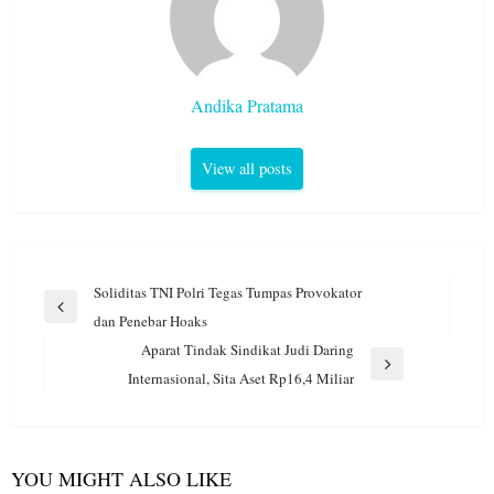
Andika Pratama
View all posts
Navigasi
Soliditas TNI Polri Tegas Tumpas Provokator
pos
Previous
dan Penebar Hoaks
Post
Aparat Tindak Sindikat Judi Daring
Next
Internasional, Sita Aset Rp16,4 Miliar
Post
YOU MIGHT ALSO LIKE