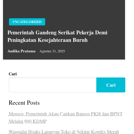
UNCATEGORIZED
Pemerintah Gandeng Serikat Pekerja Demi
Peningkatan Kesejahteraan Buruh
Andika Pratama
Agustus 31, 2025
Cari
Cari
Recent Posts
Mensos: Pemerintah Akan Cairkan Bansos PKH dan BPNT
Melalui 900 KDMP
Waspadai Hoaks Larangan Toko di Sekitar Kopdes Merah