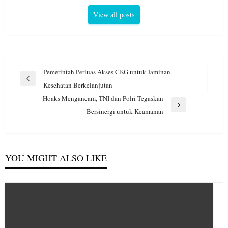
View all posts
Navigasi
Pemerintah Perluas Akses CKG untuk Jaminan
pos
Previous
Kesehatan Berkelanjutan
Post
Hoaks Mengancam, TNI dan Polri Tegaskan
Next
Bersinergi untuk Keamanan
Post
YOU MIGHT ALSO LIKE