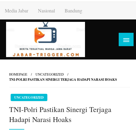
Skip
Media Jabar
Nasional
Bandung
to
content
HOMEPAGE
UNCATEGORIZED
TNI-POLRI PASTIKAN SINERGI TERJAGA HADAPI NARASI HOAKS
UNCATEGORIZED
TNI-Polri Pastikan Sinergi Terjaga
Hadapi Narasi Hoaks