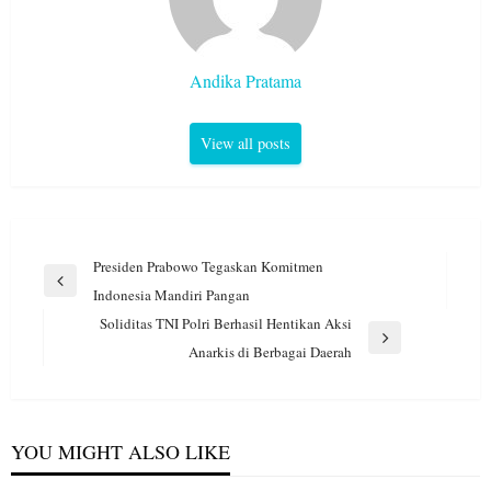
Andika Pratama
View all posts
Navigasi
Presiden Prabowo Tegaskan Komitmen
pos
Previous
Indonesia Mandiri Pangan
Post
Soliditas TNI Polri Berhasil Hentikan Aksi
Next
Anarkis di Berbagai Daerah
Post
YOU MIGHT ALSO LIKE