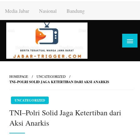
Skip
Media Jabar
Nasional
Bandung
to
content
HOMEPAGE
UNCATEGORIZED
TNI–POLRI SOLID JAGA KETERTIBAN DARI AKSI ANARKIS
UNCATEGORIZED
TNI–Polri Solid Jaga Ketertiban dari
Aksi Anarkis