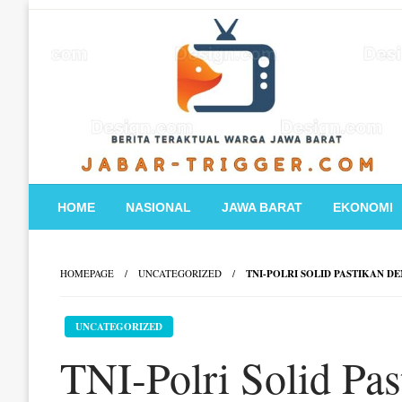
Skip
to
content
HOME
NASIONAL
JAWA BARAT
EKONOMI
HOMEPAGE
UNCATEGORIZED
TNI-POLRI SOLID PASTIKAN 
UNCATEGORIZED
TNI-Polri Solid Pa