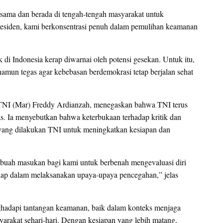
ersama dan berada di tengah-tengah masyarakat untuk
esiden, kami berkonsentrasi penuh dalam pemulihan keamanan
k di Indonesia kerap diwarnai oleh potensi gesekan. Untuk itu,
mun tegas agar kebebasan berdemokrasi tetap berjalan sehat
 TNI (Mar) Freddy Ardianzah, menegaskan bahwa TNI terus
as. Ia menyebutkan bahwa keterbukaan terhadap kritik dan
n yang dilakukan TNI untuk meningkatkan kesiapan dan
buah masukan bagi kami untuk berbenah mengevaluasi diri
h siap dalam melaksanakan upaya-upaya pencegahan,” jelas
nghadapi tantangan keamanan, baik dalam konteks menjaga
yarakat sehari-hari. Dengan kesiapan yang lebih matang,