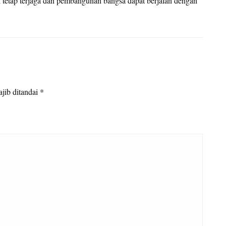
 tetap terjaga dan pembangunan bangsa dapat berjalan dengan
jib ditandai
*