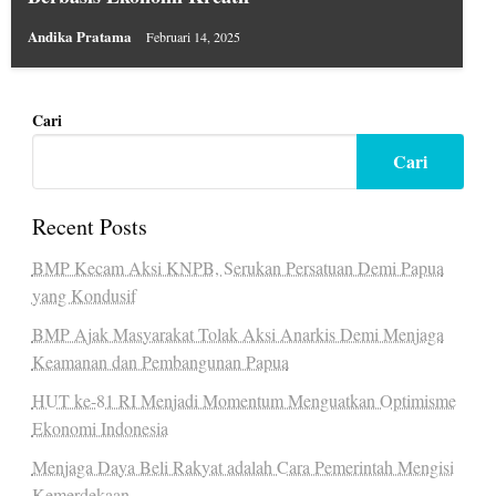
Andika Pratama
Februari 14, 2025
Cari
Cari
Recent Posts
BMP Kecam Aksi KNPB, Serukan Persatuan Demi Papua
yang Kondusif
BMP Ajak Masyarakat Tolak Aksi Anarkis Demi Menjaga
Keamanan dan Pembangunan Papua
HUT ke-81 RI Menjadi Momentum Menguatkan Optimisme
Ekonomi Indonesia
Menjaga Daya Beli Rakyat adalah Cara Pemerintah Mengisi
Kemerdekaan