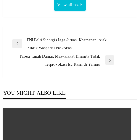
View all posts
Navigasi
TNI Polri Sinergis Jaga Situasi Keamanan, Ajak
pos
Previous
Publik Waspadai Provokasi
Post
Papua Tanah Damai, Masyarakat Diminta Tidak
Next
Terprovokasi Isu Rasis di Yalimo
Post
YOU MIGHT ALSO LIKE