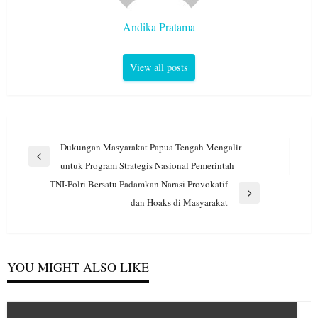
Andika Pratama
View all posts
Navigasi
Dukungan Masyarakat Papua Tengah Mengalir
pos
Previous
untuk Program Strategis Nasional Pemerintah
Post
TNI-Polri Bersatu Padamkan Narasi Provokatif
Next
dan Hoaks di Masyarakat
Post
YOU MIGHT ALSO LIKE