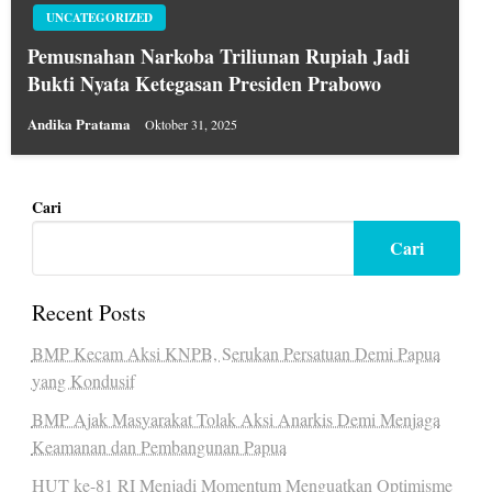
UNCATEGORIZED
Pemusnahan Narkoba Triliunan Rupiah Jadi
Bukti Nyata Ketegasan Presiden Prabowo
Andika Pratama
Oktober 31, 2025
Cari
Cari
Recent Posts
BMP Kecam Aksi KNPB, Serukan Persatuan Demi Papua
yang Kondusif
BMP Ajak Masyarakat Tolak Aksi Anarkis Demi Menjaga
Keamanan dan Pembangunan Papua
HUT ke-81 RI Menjadi Momentum Menguatkan Optimisme