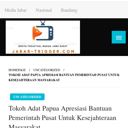
Skip
Media Jabar
Nasional
Bandung
to
content
HOMEPAGE
UNCATEGORIZED
TOKOH ADAT PAPUA APRESIASI BANTUAN PEMERINTAH PUSAT UNTUK
KESEJAHTERAAN MASYARAKAT
UNCATEGORIZED
Tokoh Adat Papua Apresiasi Bantuan
Pemerintah Pusat Untuk Kesejahteraan
Masyarakat