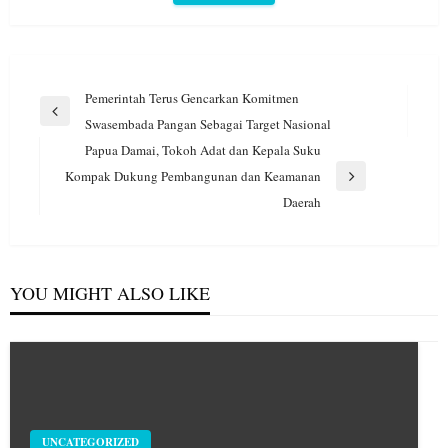
Navigasi
Pemerintah Terus Gencarkan Komitmen
pos
Previous
Swasembada Pangan Sebagai Target Nasional
Post
Papua Damai, Tokoh Adat dan Kepala Suku
Kompak Dukung Pembangunan dan Keamanan
Next
Daerah
Post
YOU MIGHT ALSO LIKE
UNCATEGORIZED