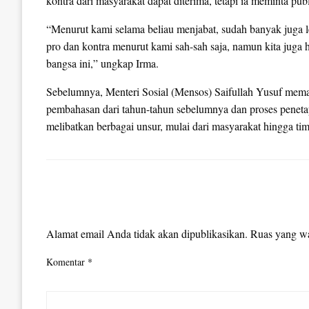
kontra dari masyarakat dapat diterima, tetapi ia meminta publ
“Menurut kami selama beliau menjabat, sudah banyak juga le
pro dan kontra menurut kami sah-sah saja, namun kita juga 
bangsa ini,” ungkap Irma.
Sebelumnya, Menteri Sosial (Mensos) Saifullah Yusuf memas
pembahasan dari tahun-tahun sebelumnya dan proses penetapa
melibatkan berbagai unsur, mulai dari masyarakat hingga tim 
LEAVE A RESPONSE
Alamat email Anda tidak akan dipublikasikan.
Ruas yang wa
Komentar
*