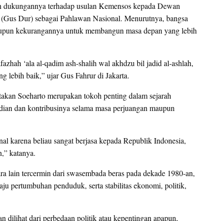
n dukungannya terhadap usulan Kemensos kepada Dewan
(Gus Dur) sebagai Pahlawan Nasional. Menurutnya, bangsa
n maupun kekurangannya untuk membangun masa depan yang lebih
azhah ‘ala al-qadim ash-shalih wal akhdzu bil jadid al-ashlah,
lebih baik,” ujar Gus Fahrur di Jakarta.
an Soeharto merupakan tokoh penting dalam sejarah
dian dan kontribusinya selama masa perjuangan maupun
 karena beliau sangat berjasa kepada Republik Indonesia,
,” katanya.
a lain tercermin dari swasembada beras pada dekade 1980-an,
u pertumbuhan penduduk, serta stabilitas ekonomi, politik,
 dilihat dari perbedaan politik atau kepentingan apapun,