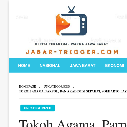
Skip
to
content
HOME
NASIONAL
JAWA BARAT
EKONOMI
HOMEPAGE
UNCATEGORIZED
TOKOH AGAMA, PARPOL, DAN AKADEMISI SEPAKAT, SOEHARTO LA
UNCATEGORIZED
Tokoh Agama, Parp