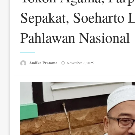
Sepakat, Soeharto 
Pahlawan Nasional
Posted
Andika Pratama
November 7, 2025
on