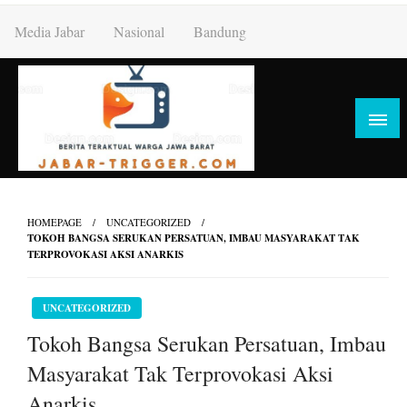
Skip
Media Jabar
Nasional
Bandung
to
content
HOMEPAGE
UNCATEGORIZED
TOKOH BANGSA SERUKAN PERSATUAN, IMBAU MASYARAKAT TAK
TERPROVOKASI AKSI ANARKIS
UNCATEGORIZED
Tokoh Bangsa Serukan Persatuan, Imbau
Masyarakat Tak Terprovokasi Aksi
Anarkis