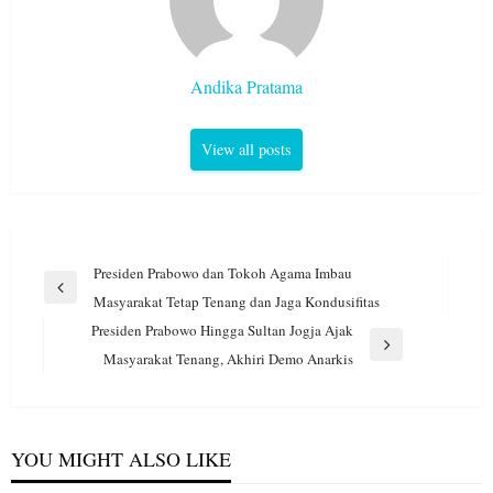
Andika Pratama
View all posts
Navigasi
Presiden Prabowo dan Tokoh Agama Imbau
pos
Previous
Masyarakat Tetap Tenang dan Jaga Kondusifitas
Post
Presiden Prabowo Hingga Sultan Jogja Ajak
Next
Masyarakat Tenang, Akhiri Demo Anarkis
Post
YOU MIGHT ALSO LIKE