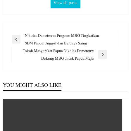
View all posts
Navigasi
Nikolas Demetouw: Program MBG Tingkatkan
pos
Previous
SDM Papua Unggul dan Berdaya Saing
Post
Tokoh Masyarakat Papua Nikolas Demetouw
Next
Dukung MBG untuk Papua Maju
Post
YOU MIGHT ALSO LIKE