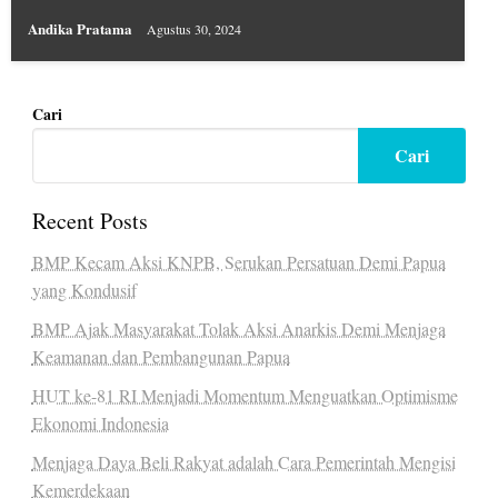
Andika Pratama
Agustus 30, 2024
Cari
Cari
Recent Posts
BMP Kecam Aksi KNPB, Serukan Persatuan Demi Papua
yang Kondusif
BMP Ajak Masyarakat Tolak Aksi Anarkis Demi Menjaga
Keamanan dan Pembangunan Papua
HUT ke-81 RI Menjadi Momentum Menguatkan Optimisme
Ekonomi Indonesia
Menjaga Daya Beli Rakyat adalah Cara Pemerintah Mengisi
Kemerdekaan