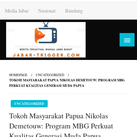
Skip
Media Jabar
Nasional
Bandung
to
content
HOMEPAGE
UNCATEGORIZED
TOKOH MASYARAKAT PAPUA NIKOLAS DEMETOUW: PROGRAM MBG
PERKUAT KUALITAS GENERASI MUDA PAPUA
UNCATEGORIZED
Tokoh Masyarakat Papua Nikolas
Demetouw: Program MBG Perkuat
Kualitas Generasi Muda Papua