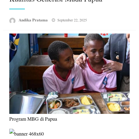
Posted
Andika Pratama
September 22, 2025
on
Program MBG di Papua