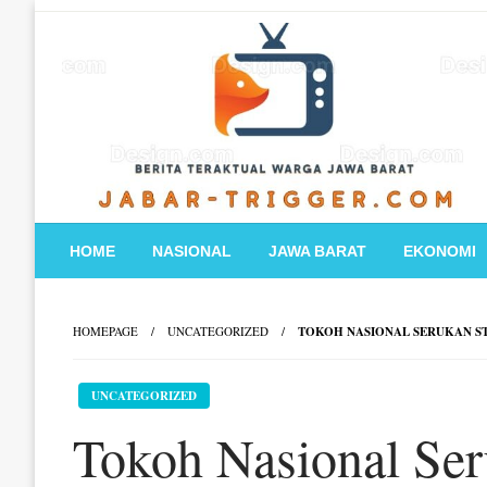
Skip
to
content
HOME
NASIONAL
JAWA BARAT
EKONOMI
HOMEPAGE
UNCATEGORIZED
TOKOH NASIONAL SERUKAN S
UNCATEGORIZED
Tokoh Nasional Se