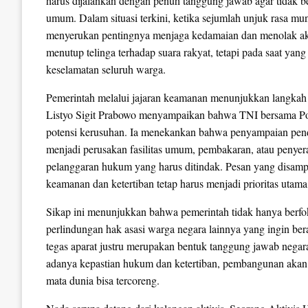
harus dijalankan dengan penuh tanggung jawab agar tidak b
umum. Dalam situasi terkini, ketika sejumlah unjuk rasa mun
menyerukan pentingnya menjaga kedamaian dan menolak aksi
menutup telinga terhadap suara rakyat, tetapi pada saat yan
keselamatan seluruh warga.
Pemerintah melalui jajaran keamanan menunjukkan langkah n
Listyo Sigit Prabowo menyampaikan bahwa TNI bersama Polr
potensi kerusuhan. Ia menekankan bahwa penyampaian pendap
menjadi perusakan fasilitas umum, pembakaran, atau penyera
pelanggaran hukum yang harus ditindak. Pesan yang disampai
keamanan dan ketertiban tetap harus menjadi prioritas utama
Sikap ini menunjukkan bahwa pemerintah tidak hanya berfo
perlindungan hak asasi warga negara lainnya yang ingin be
tegas aparat justru merupakan bentuk tanggung jawab negar
adanya kepastian hukum dan ketertiban, pembangunan akan t
mata dunia bisa tercoreng.