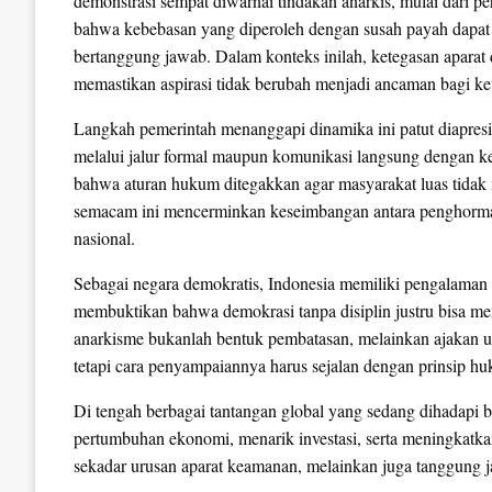
demonstrasi sempat diwarnai tindakan anarkis, mulai dari p
bahwa kebebasan yang diperoleh dengan susah payah dapat t
bertanggung jawab. Dalam konteks inilah, ketegasan aparat
memastikan aspirasi tidak berubah menjadi ancaman bagi k
Langkah pemerintah menanggapi dinamika ini patut diapresia
melalui jalur formal maupun komunikasi langsung dengan ke
bahwa aturan hukum ditegakkan agar masyarakat luas tidak m
semacam ini mencerminkan keseimbangan antara penghormat
nasional.
Sebagai negara demokratis, Indonesia memiliki pengalama
membuktikan bahwa demokrasi tanpa disiplin justru bisa me
anarkisme bukanlah bentuk pembatasan, melainkan ajakan un
tetapi cara penyampaiannya harus sejalan dengan prinsip h
Di tengah berbagai tantangan global yang sedang dihadapi ba
pertumbuhan ekonomi, menarik investasi, serta meningkatka
sekadar urusan aparat keamanan, melainkan juga tanggung j