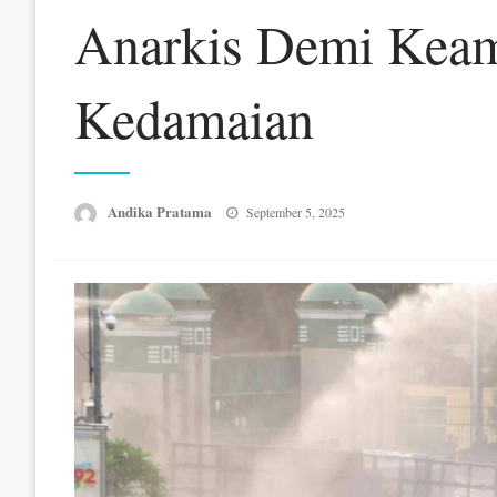
Anarkis Demi Kea
Kedamaian
Posted
Andika Pratama
September 5, 2025
on