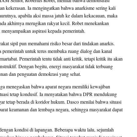
 HAM Senior, Robertus Robet, menilai bahwa demonstrasi
ngan kekerasan. Ia mengingatkan bahwa anarkisme sering kali
rutnya, apabila aksi massa jatuh ke dalam kekacauan, maka
pada akhirnya merugikan rakyat kecil. Robet menekankan
tuk menyampaikan aspirasi kepada pemerintah.
at sipil pun memahami risiko besar dari tindakan anarkis.
 pemerintah untuk terus membuka ruang dialog dan kanal
artabat. Pemerintah tentu tidak anti kritik, tetapi kritik itu akan
nstruktif. Dengan begitu, energi masyarakat tidak terbuang
nan dan penguatan demokrasi yang sehat.
ga menegaskan bahwa aparat negara memiliki kewajiban
ituasi tetap kondusif. Ia menyatakan bahwa DPR mendukung
r tetap berada di koridor hukum. Dasco menilai bahwa situasi
a aparat keamanan dan lembaga negara, sehingga masyarakat dapat
 dengan kondisi di lapangan. Beberapa waktu lalu, sejumlah