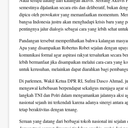
Nada serupa datang dari kalangan aktivis. Seorang Aktivis
semestinya dijalankan secara etis dan deliberatif, bukan de
dipicu oleh provokator yang memanfaatkan momentum. Menu
bangsa Indonesia justru akan menghadapi krisis baru yang 
pentingnya jalur dialogis sebagai cara yang lebih sehat un
Pandangan tersebut memperlihatkan bahwa kalangan masyarak
Apa yang disampaikan Robertus Robet sejalan dengan upaya
komunikasi formal agar aspirasi rakyat tersalurkan secara berm
lebih bermanfaat jika disampaikan melalui cara-cara yang ko
untuk kerusuhan, melainkan dapat diarahkan bagi pembangu
Di parlemen, Wakil Ketua DPR RI, Sufmi Dasco Ahmad, ju
mengawal kebebasan berpendapat sekaligus menjaga agar s
langkah TNI dan Polri dalam mengamankan jalannya aksi aga
nasional sejauh ini terkendali karena adanya sinergi antar
tetap beraktivitas dengan tenang.
Seruan yang datang dari berbagai tokoh nasional ini sejalan