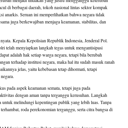
erubah menjadi tindakan yang justru mengganggu ketertiban
cul di berbagai daerah, tokoh nasional lintas sektor kompak
 anarkis. Seruan ini memperlihatkan bahwa negara tidak
g sama juga berkewajiban menjaga keamanan, stabilitas, dan
yata. Kepala Kepolisian Republik Indonesia, Jenderal Pol.
i telah menyiapkan langkah tegas untuk mengantisipasi
at adalah hak setiap warga negara, tetapi bila berubah
ngan terhadap institusi negara, maka hal itu sudah masuk ranah
kannya jelas, yaitu kebebasan tetap dihormati, tetapi
 negara.
kus pada aspek keamanan semata, tetapi juga pada
raktivitas dengan aman tanpa terganggu kerusuhan. Langkah
a untuk melindungi kepentingan publik yang lebih luas. Tanpa
erhambat, roda perekonomian terganggu, serta citra bangsa di