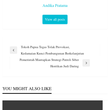
Andika Pratama
View all posts
Navigasi
Tokoh Papua Tegas Tolak Provokasi,
pos
Previous
Kedamaian Kunci Pembangunan Berkelanjutan
Post
Pemerintah Mantapkan Strategi Patroli Siber
Next
Hentikan Judi Daring
Post
YOU MIGHT ALSO LIKE