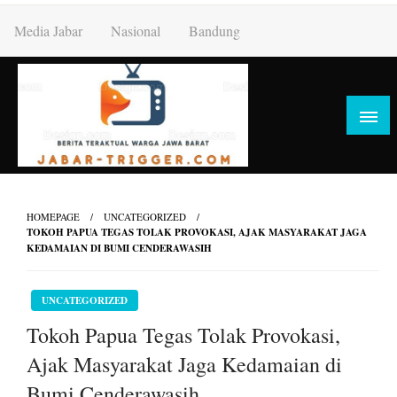
Skip
Media Jabar
Nasional
Bandung
to
content
HOMEPAGE
UNCATEGORIZED
TOKOH PAPUA TEGAS TOLAK PROVOKASI, AJAK MASYARAKAT JAGA
KEDAMAIAN DI BUMI CENDERAWASIH
UNCATEGORIZED
Tokoh Papua Tegas Tolak Provokasi,
Ajak Masyarakat Jaga Kedamaian di
Bumi Cenderawasih