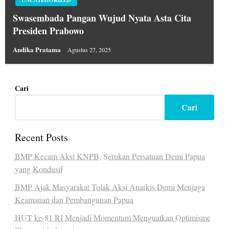
UNCATEGORIZED
Swasembada Pangan Wujud Nyata Asta Cita
Presiden Prabowo
Andika Pratama
Agustus 27, 2025
Cari
Cari
Recent Posts
BMP Kecam Aksi KNPB, Serukan Persatuan Demi Papua
yang Kondusif
BMP Ajak Masyarakat Tolak Aksi Anarkis Demi Menjaga
Keamanan dan Pembangunan Papua
HUT ke-81 RI Menjadi Momentum Menguatkan Optimisme