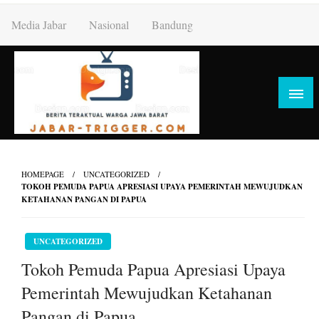
Skip
Media Jabar
Nasional
Bandung
to
content
HOMEPAGE
UNCATEGORIZED
TOKOH PEMUDA PAPUA APRESIASI UPAYA PEMERINTAH MEWUJUDKAN
KETAHANAN PANGAN DI PAPUA
UNCATEGORIZED
Tokoh Pemuda Papua Apresiasi Upaya
Pemerintah Mewujudkan Ketahanan
Pangan di Papua