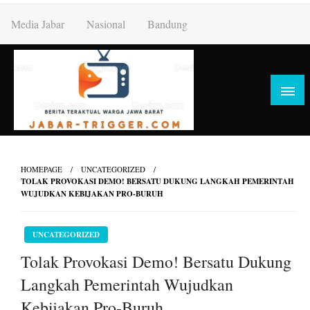
Skip
Media Jabar
Nasional
Bandung
to
content
HOMEPAGE
UNCATEGORIZED
TOLAK PROVOKASI DEMO! BERSATU DUKUNG LANGKAH PEMERINTAH
WUJUDKAN KEBIJAKAN PRO-BURUH
UNCATEGORIZED
Tolak Provokasi Demo! Bersatu Dukung
Langkah Pemerintah Wujudkan
Kebijakan Pro-Buruh