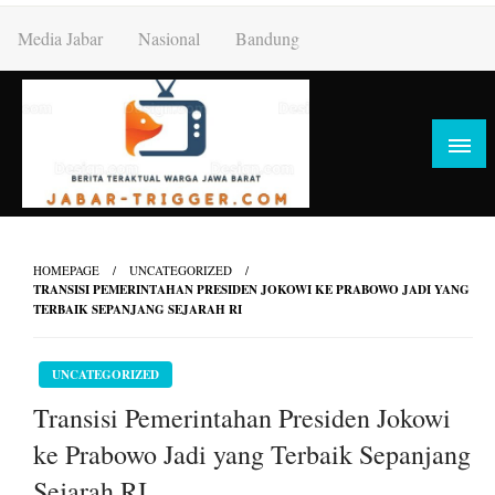
Skip
Media Jabar
Nasional
Bandung
to
content
HOMEPAGE
UNCATEGORIZED
TRANSISI PEMERINTAHAN PRESIDEN JOKOWI KE PRABOWO JADI YANG
TERBAIK SEPANJANG SEJARAH RI
UNCATEGORIZED
Transisi Pemerintahan Presiden Jokowi
ke Prabowo Jadi yang Terbaik Sepanjang
Sejarah RI