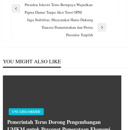
Navigasi
Presiden Jokowi Terus Berupaya Wujudkan
pos
Previous
Papua Damai Tanpa Aksi Teror OPM
Post
Jaga Stabilitas, Masyarakat Harus Dukung
Transisi Pemerintahan dan Protas
Next
Presiden Terpilih
Post
YOU MIGHT ALSO LIKE
UNCATEGORIZED
Pemerintah Terus Dorong Pengembangan
UMKM untuk Percepat Pemerataan Ekonomi