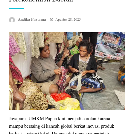
Posted
Andika Pratama
Agustus 28, 2025
on
Jayapura- UMKM Papua kini menjadi sorotan karena
mampu bersaing di kancah global berkat inovasi produk
berbasis potensi lokal. Dengan dukungan pemerintah,