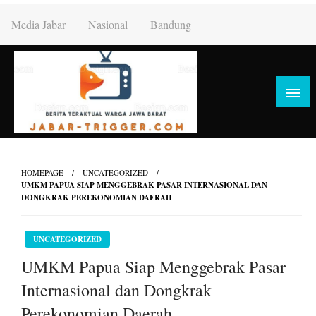
Skip
Media Jabar
Nasional
Bandung
to
content
HOMEPAGE
UNCATEGORIZED
UMKM PAPUA SIAP MENGGEBRAK PASAR INTERNASIONAL DAN
DONGKRAK PEREKONOMIAN DAERAH
UNCATEGORIZED
UMKM Papua Siap Menggebrak Pasar
Internasional dan Dongkrak
Perekonomian Daerah