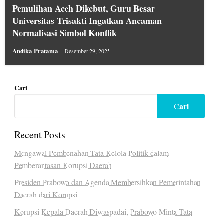
Pemulihan Aceh Dikebut, Guru Besar
Universitas Trisakti Ingatkan Ancaman
Normalisasi Simbol Konflik
Andika Pratama
Desember 29, 2025
Cari
Cari
Recent Posts
Mengawal Pembenahan Tata Kelola Politik dalam
Pemberantasan Korupsi Daerah
Presiden Prabowo dan Agenda Membersihkan Pemerintahan
Daerah dari Korupsi
Korupsi Kepala Daerah Diwaspadai, Prabowo Minta Tata