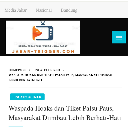
Skip
Media Jabar
Nasional
Bandung
to
content
HOMEPAGE
UNCATEGORIZED
WASPADA HOAKS DAN TIKET PALSU PAUS, MASYARAKAT DIIMBAU
LEBIH BERHATI-HATI
UNCATEGORIZED
Waspada Hoaks dan Tiket Palsu Paus,
Masyarakat Diimbau Lebih Berhati-Hati