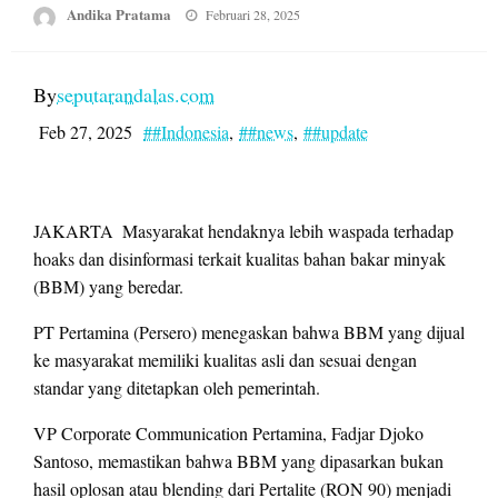
Posted
Andika Pratama
Februari 28, 2025
on
By
seputarandalas.com
Feb 27, 2025
##Indonesia
,
##news
,
##update
JAKARTA  Masyarakat hendaknya lebih waspada terhadap
hoaks dan disinformasi terkait kualitas bahan bakar minyak
(BBM) yang beredar.
PT Pertamina (Persero) menegaskan bahwa BBM yang dijual
ke masyarakat memiliki kualitas asli dan sesuai dengan
standar yang ditetapkan oleh pemerintah.
VP Corporate Communication Pertamina, Fadjar Djoko
Santoso, memastikan bahwa BBM yang dipasarkan bukan
hasil oplosan atau blending dari Pertalite (RON 90) menjadi