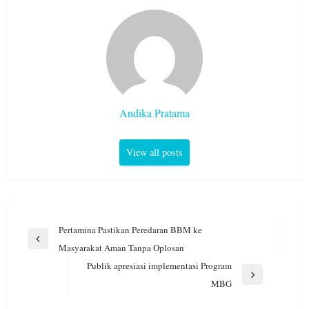
Andika Pratama
View all posts
Navigasi
Pertamina Pastikan Peredaran BBM ke
pos
Previous
Masyarakat Aman Tanpa Oplosan
Post
Publik apresiasi implementasi Program
Next
MBG
Post