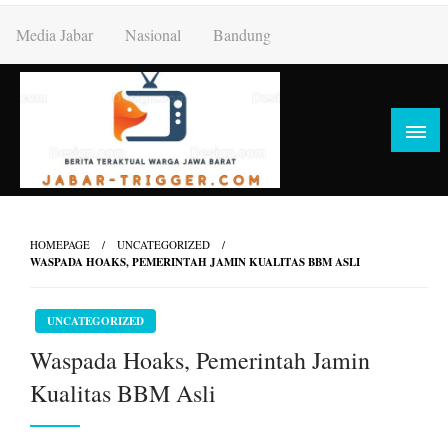
Skip
Media Jabar
Nasional
Bandung
to
content
HOMEPAGE
UNCATEGORIZED
WASPADA HOAKS, PEMERINTAH JAMIN KUALITAS BBM ASLI
UNCATEGORIZED
Waspada Hoaks, Pemerintah Jamin
Kualitas BBM Asli