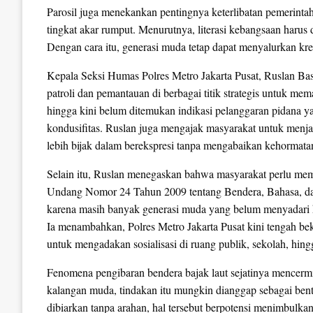
Parosil juga menekankan pentingnya keterlibatan pemerint
tingkat akar rumput. Menurutnya, literasi kebangsaan harus 
Dengan cara itu, generasi muda tetap dapat menyalurkan kre
Kepala Seksi Humas Polres Metro Jakarta Pusat, Ruslan Ba
patroli dan pemantauan di berbagai titik strategis untuk mem
hingga kini belum ditemukan indikasi pelanggaran pidana ya
kondusifitas. Ruslan juga mengajak masyarakat untuk menj
lebih bijak dalam berekspresi tanpa mengabaikan kehormata
Selain itu, Ruslan menegaskan bahwa masyarakat perlu m
Undang Nomor 24 Tahun 2009 tentang Bendera, Bahasa, da
karena masih banyak generasi muda yang belum menyadari ko
Ia menambahkan, Polres Metro Jakarta Pusat kini tengah be
untuk mengadakan sosialisasi di ruang publik, sekolah, hi
Fenomena pengibaran bendera bajak laut sejatinya mencermi
kalangan muda, tindakan itu mungkin dianggap sebagai bent
dibiarkan tanpa arahan, hal tersebut berpotensi menimbulka