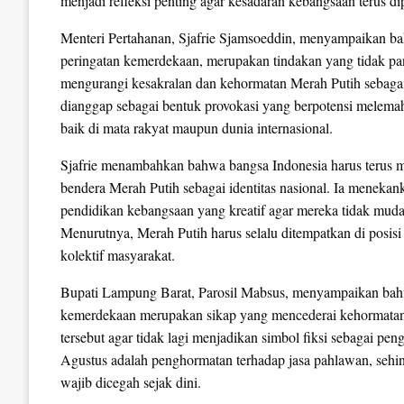
menjadi refleksi penting agar kesadaran kebangsaan terus di
Menteri Pertahanan, Sjafrie Sjamsoeddin, menyampaikan bah
peringatan kemerdekaan, merupakan tindakan yang tidak pan
mengurangi kesakralan dan kehormatan Merah Putih sebagai
dianggap sebagai bentuk provokasi yang berpotensi melem
baik di mata rakyat maupun dunia internasional.
Sjafrie menambahkan bahwa bangsa Indonesia harus terus 
bendera Merah Putih sebagai identitas nasional. Ia menekan
pendidikan kebangsaan yang kreatif agar mereka tidak muda
Menurutnya, Merah Putih harus selalu ditempatkan di posisi
kolektif masyarakat.
Bupati Lampung Barat, Parosil Mabsus, menyampaikan bahw
kemerdekaan merupakan sikap yang mencederai kehormatan ba
tersebut agar tidak lagi menjadikan simbol fiksi sebagai p
Agustus adalah penghormatan terhadap jasa pahlawan, sehi
wajib dicegah sejak dini.