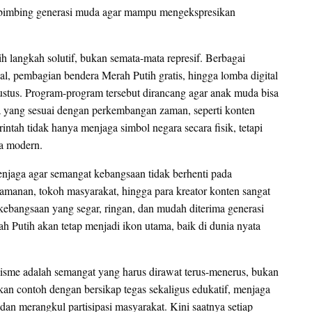
mbimbing generasi muda agar mampu mengekspresikan
h langkah solutif, bukan semata-mata represif. Berbagai
al, pembagian bendera Merah Putih gratis, hingga lomba digital
stus. Program-program tersebut dirancang agar anak muda bisa
ra yang sesuai dengan perkembangan zaman, seperti konten
intah tidak hanya menjaga simbol negara secara fisik, tetapi
a modern.
enjaga agar semangat kebangsaan tidak berhenti pada
eamanan, tokoh masyarakat, hingga para kreator konten sangat
kebangsaan yang segar, ringan, dan mudah diterima generasi
h Putih akan tetap menjadi ikon utama, baik di dunia nyata
sme adalah semangat yang harus dirawat terus-menerus, bukan
an contoh dengan bersikap tegas sekaligus edukatif, menjaga
an merangkul partisipasi masyarakat. Kini saatnya setiap