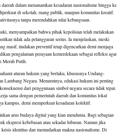
ah daerah dalam menanamkan kesadaran nasionalisme hingga ke
diperkuat di sekolah, ruang publik, maupun komunitas kreatif.
ativitasnya tanpa merendahkan nilai kebangsaan.
suki, menyampaikan bahwa pihak kepolisian telah melakukan
astikan tidak ada pelanggaran serius. Ia menjelaskan, meski
ng masif, tindakan preventif tetap digencarkan demi menjaga
adikan pengalaman perayaan kemerdekaan sebagai refleksi agar
n Merah Putih.
emahami aturan hukum yang berlaku, khususnya Undang-
n Lambang Negara. Menurutnya, edukasi hukum ini penting
nsekuensi dari penggunaan simbol negara secara tidak tepat.
kerja sama dengan pemerintah daerah dan komunitas lokal
ngga kampus, demi memperkuat kesadaran kolektif.
nkan arus budaya digital yang kian mendunia. Bagi sebagian
uk ekspresi kebebasan atau sekadar hiburan. Namun jika
n krisis identitas dan memudarkan makna nasionalisme. Di