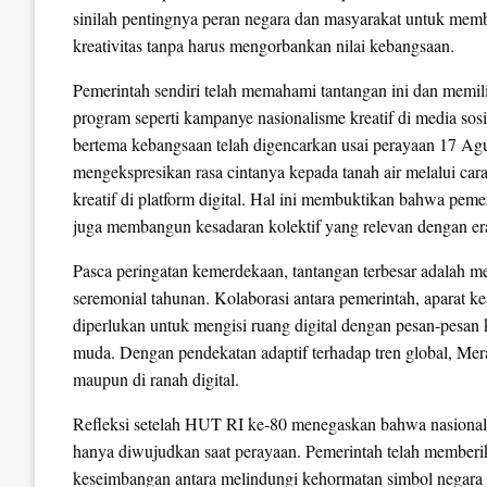
sinilah pentingnya peran negara dan masyarakat untuk me
kreativitas tanpa harus mengorbankan nilai kebangsaan.
Pemerintah sendiri telah memahami tantangan ini dan memili
program seperti kampanye nasionalisme kreatif di media sosi
bertema kebangsaan telah digencarkan usai perayaan 17 Agu
mengekspresikan rasa cintanya kepada tanah air melalui ca
kreatif di platform digital. Hal ini membuktikan bahwa pemer
juga membangun kesadaran kolektif yang relevan dengan er
Pasca peringatan kemerdekaan, tantangan terbesar adalah m
seremonial tahunan. Kolaborasi antara pemerintah, aparat k
diperlukan untuk mengisi ruang digital dengan pesan-pesan 
muda. Dengan pendekatan adaptif terhadap tren global, Mera
maupun di ranah digital.
Refleksi setelah HUT RI ke-80 menegaskan bahwa nasionali
hanya diwujudkan saat perayaan. Pemerintah telah memberik
keseimbangan antara melindungi kehormatan simbol negara d