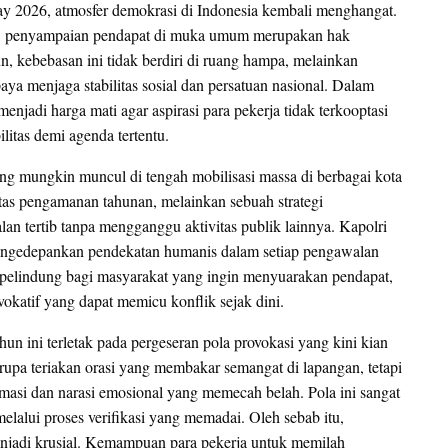
ay 2026, atmosfer demokrasi di Indonesia kembali menghangat.
aan, penyampaian pendapat di muka umum merupakan hak
n, kebebasan ini tidak berdiri di ruang hampa, melainkan
ya menjaga stabilitas sosial dan persatuan nasional. Dalam
enjadi harga mati agar aspirasi para pekerja tidak terkooptasi
litas demi agenda tertentu.
ng mungkin muncul di tengah mobilisasi massa di berbagai kota
nitas pengamanan tahunan, melainkan sebuah strategi
an tertib tanpa mengganggu aktivitas publik lainnya. Kapolri
engedepankan pendekatan humanis dalam setiap pengawalan
 pelindung bagi masyarakat yang ingin menyuarakan pendapat,
okatif yang dapat memicu konflik sejak dini.
n ini terletak pada pergeseran pola provokasi yang kini kian
erupa teriakan orasi yang membakar semangat di lapangan, tetapi
ormasi dan narasi emosional yang memecah belah. Pola ini sangat
alui proses verifikasi yang memadai. Oleh sebab itu,
menjadi krusial. Kemampuan para pekerja untuk memilah