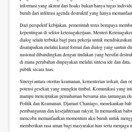
informasi yang akurat dari hoaks bukan hanya tugas indivi
buruh dari infiltrasi agenda destruktif yang hanya memanfaa
Dari perspektif kebijakan, pemerintah terus berupaya me
kepentingan di sektor ketenagakerjaan. Menteri Ketenagaker
dialog selalu terbuka bagi para pekerja untuk mendiskusikan 
disampaikan melalui kanal formal dan dialog yang santun din
nasional dibandingkan dengan tindakan yang bersifat destr
di mana perubahan diupayakan melalui sintesa ide dan data,
publik secara luas.
Sinergi antara otoritas keamanan, kementerian terkait, dan
potensi gesekan yang mungkin timbul. Komunikasi yang inte
mampu menciptakan pemahaman bersama atas tantangan eko
Politik dan Keamanan, Djamari Chaniago, menekankan bahwa 
pembangunan dan kesejahteraan rakyat. Ia memastikan bahwa
mencoba memanfaatkan momentum aksi buruh untuk menggan
memberikan rasa aman bagi masyarakat luas serta menjaga m