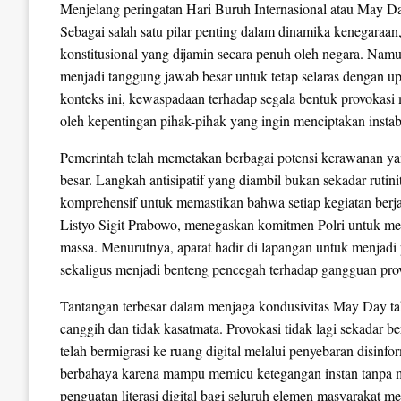
Menjelang peringatan Hari Buruh Internasional atau May D
Sebagai salah satu pilar penting dalam dinamika kenegar
konstitusional yang dijamin secara penuh oleh negara. Namu
menjadi tanggung jawab besar untuk tetap selaras dengan upa
konteks ini, kewaspadaan terhadap segala bentuk provokasi m
oleh kepentingan pihak-pihak yang ingin menciptakan instabi
Pemerintah telah memetakan berbagai potensi kerawanan ya
besar. Langkah antisipatif yang diambil bukan sekadar ruti
komprehensif untuk memastikan bahwa setiap kegiatan berjal
Listyo Sigit Prabowo, menegaskan komitmen Polri untuk m
massa. Menurutnya, aparat hadir di lapangan untuk menjadi
sekaligus menjadi benteng pencegah terhadap gangguan prov
Tantangan terbesar dalam menjaga kondusivitas May Day tahu
canggih dan tidak kasatmata. Provokasi tidak lagi sekadar b
telah bermigrasi ke ruang digital melalui penyebaran disinf
berbahaya karena mampu memicu ketegangan instan tanpa mel
penguatan literasi digital bagi seluruh elemen masyarakat 