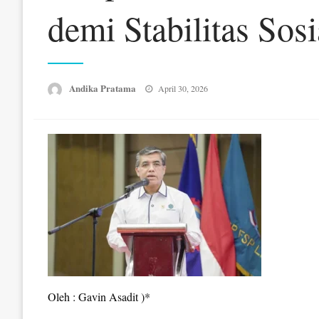
demi Stabilitas Sosi
Posted
Andika Pratama
April 30, 2026
on
Oleh : Gavin Asadit )*