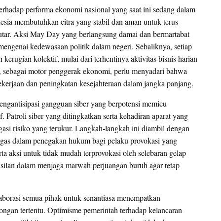
ng terhadap performa ekonomi nasional yang saat ini sedang dalam
onesia membutuhkan citra yang stabil dan aman untuk terus
putar. Aksi May Day yang berlangsung damai dan bermartabat
 mengenai kedewasaan politik dalam negeri. Sebaliknya, setiap
rugian kolektif, mulai dari terhentinya aktivitas bisnis harian
a, sebagai motor penggerak ekonomi, perlu menyadari bahwa
pekerjaan dan peningkatan kesejahteraan dalam jangka panjang.
mengantisipasi gangguan siber yang berpotensi memicu
 Patroli siber yang ditingkatkan serta kehadiran aparat yang
itigasi risiko yang terukur. Langkah-langkah ini diambil dengan
tegas dalam penegakan hukum bagi pelaku provokasi yang
rta aksi untuk tidak mudah terprovokasi oleh selebaran gelap
hasilan dalam menjaga marwah perjuangan buruh agar tetap
borasi semua pihak untuk senantiasa menempatkan
longan tertentu. Optimisme pemerintah terhadap kelancaran