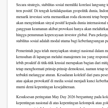
Secara strategis, stabilitas sosial memiliki korelasi langsu
tren positif. Di tengah ketidakpastian geopolitik dunia, Ind
menarik investasi serta memastikan roda ekonomi tetap ber
akan mengirimkan sinyal positif kepada dunia internasional
gangguan keamanan akibat provokasi hanya akan melahirkan ke
hingga penurunan kepercayaan investor global. Para pekerj
stabilitas sosial adalah modal utama bagi keberlangsungan 
Pemerintah juga telah menyiapkan strategi nasional dalam 
kerusuhan di lapangan melalui manajemen isu yang responsif.
lebih proaktif di titik-titik krusial merupakan bagian dari m
tetap menghormati prinsip-prinsip demokrasi, namun tetap 
terbukti melanggar aturan. Kesadaran kolektif dari para pese
atau ajakan provokatif di media sosial menjadi kunci keber
murni demi kepentingan kesejahteraan.
Kesuksesan peringatan May Day 2026 bergantung pada kola
kepentingan nasional di atas kepentingan kelompok atau go