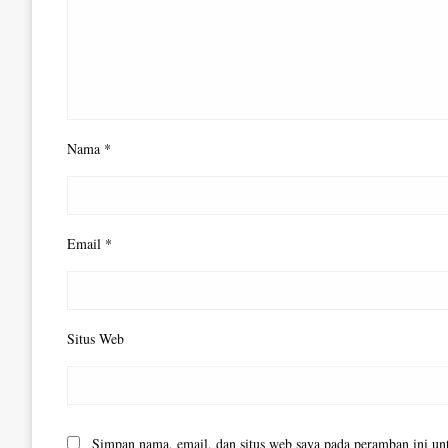
Nama
*
Email
*
Situs Web
Simpan nama, email, dan situs web saya pada peramban ini un