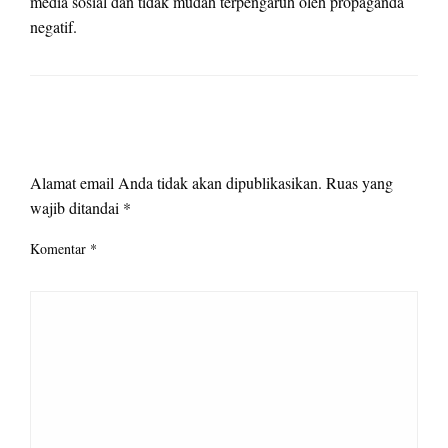
media sosial dan tidak mudah terpengaruh oleh propaganda
negatif.
LEAVE A RESPONSE
Alamat email Anda tidak akan dipublikasikan.
Ruas yang
wajib ditandai
*
Komentar
*