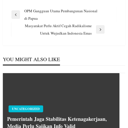
Navigasi
OPM Gangguan Utama Pembangunan Nasional
pos
Previous
di Papua
Post
Masyarakat Perlu Aktif Cegah Radikalisme
Next
Untuk Wujudkan Indonesia Emas
Post
YOU MIGHT ALSO LIKE
UNCATEGORIZED
Pemerintah Jaga Stabilitas Ketenagakerjaan,
Media Perlu Sajikan Info Valid