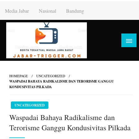
Skip
Media Jabar
Nasional
Bandung
to
content
HOMEPAGE
UNCATEGORIZED
WASPADAI BAHAYA RADIKALISME DAN TERORISME GANGGU
KONDUSIVITAS PILKADA
UNCATEGORIZED
Waspadai Bahaya Radikalisme dan
Terorisme Ganggu Kondusivitas Pilkada