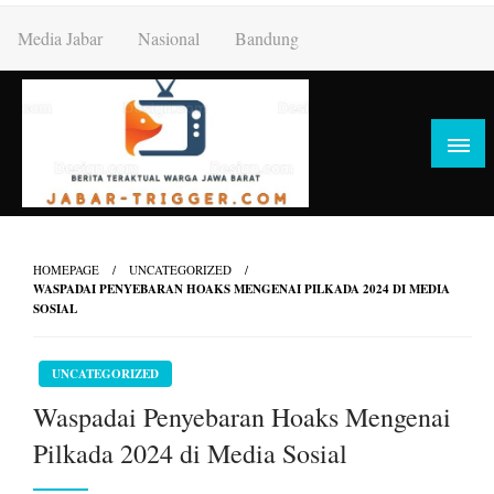
Skip
Media Jabar
Nasional
Bandung
to
content
HOMEPAGE
UNCATEGORIZED
WASPADAI PENYEBARAN HOAKS MENGENAI PILKADA 2024 DI MEDIA
SOSIAL
UNCATEGORIZED
Waspadai Penyebaran Hoaks Mengenai
Pilkada 2024 di Media Sosial