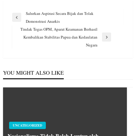
Navigasi
Salurkan Aspirasi Secara Bijak dan Tolak
pos
Previous
Demonstrasi Anarkis
Post
Tindak Tegas OPM, Aparat Keamanan Berhasil
Kembalikan Stabilitas Papua dan Kedaulatan
Next
Negara
Post
YOU MIGHT ALSO LIKE
UNCATEGORIZED