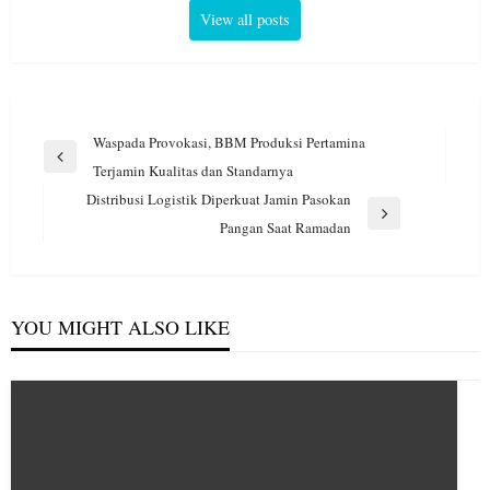
View all posts
Navigasi
Waspada Provokasi, BBM Produksi Pertamina
pos
Previous
Terjamin Kualitas dan Standarnya
Post
Distribusi Logistik Diperkuat Jamin Pasokan
Next
Pangan Saat Ramadan
Post
YOU MIGHT ALSO LIKE