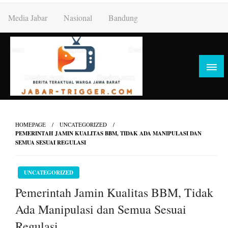
Skip
Media Jabar
Nasional
Bandung
to
content
HOMEPAGE
UNCATEGORIZED
PEMERINTAH JAMIN KUALITAS BBM, TIDAK ADA MANIPULASI DAN
SEMUA SESUAI REGULASI
UNCATEGORIZED
Pemerintah Jamin Kualitas BBM, Tidak
Ada Manipulasi dan Semua Sesuai
Regulasi