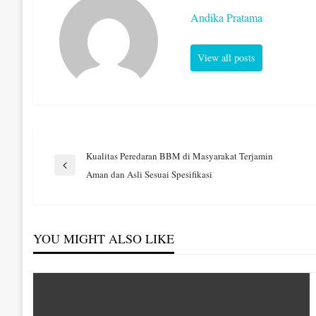
Andika Pratama
View all posts
Navigasi
Kualitas Peredaran BBM di Masyarakat Terjamin
Previous
Aman dan Asli Sesuai Spesifikasi
Post
pos
YOU MIGHT ALSO LIKE