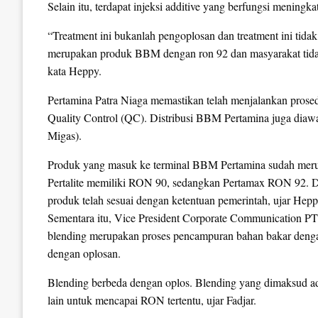
Selain itu, terdapat injeksi additive yang berfungsi meningk
“Treatment ini bukanlah pengoplosan dan treatment ini tida
merupakan produk BBM dengan ron 92 dan masyarakat tidak 
kata Heppy.
Pertamina Patra Niaga memastikan telah menjalankan prose
Quality Control (QC). Distribusi BBM Pertamina juga dia
Migas).
Produk yang masuk ke terminal BBM Pertamina sudah meru
Pertalite memiliki RON 90, sedangkan Pertamax RON 92. D
produk telah sesuai dengan ketentuan pemerintah, ujar Hepp
Sementara itu, Vice President Corporate Communication P
blending merupakan proses pencampuran bahan bakar denga
dengan oplosan.
Blending berbeda dengan oplos. Blending yang dimaksud a
lain untuk mencapai RON tertentu, ujar Fadjar.