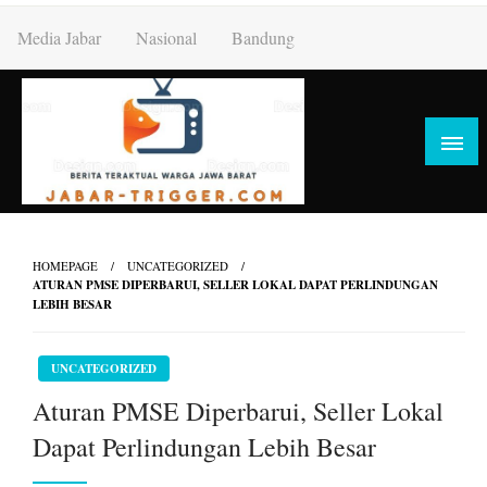
Skip
Media Jabar
Nasional
Bandung
to
content
HOMEPAGE
UNCATEGORIZED
ATURAN PMSE DIPERBARUI, SELLER LOKAL DAPAT PERLINDUNGAN
LEBIH BESAR
UNCATEGORIZED
Aturan PMSE Diperbarui, Seller Lokal
Dapat Perlindungan Lebih Besar