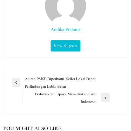
Andika Pratama
View all posts
Navigasi
Aturan PMSE Diperbarui, Seller Lokal Dapat
pos
Previous
Perlindungan Lebih Besar
Post
Prabowo dan Upaya Memuliakan Guru
Next
Indonesia
Post
YOU MIGHT ALSO LIKE