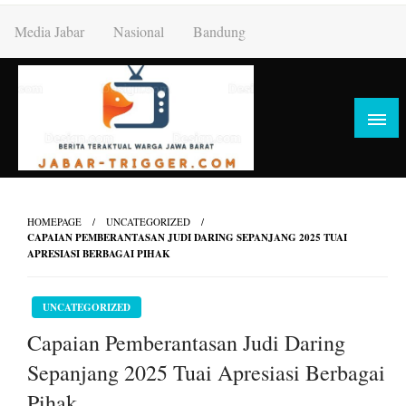
Skip
Media Jabar
Nasional
Bandung
to
content
HOMEPAGE
UNCATEGORIZED
CAPAIAN PEMBERANTASAN JUDI DARING SEPANJANG 2025 TUAI
APRESIASI BERBAGAI PIHAK
UNCATEGORIZED
Capaian Pemberantasan Judi Daring
Sepanjang 2025 Tuai Apresiasi Berbagai
Pihak