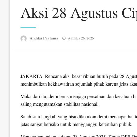
Aksi 28 Agustus Ci
Posted
Andika Pratama
Agustus 26, 2025
on
JAKARTA  Rencana aksi besar ribuan buruh pada 28 Agu
menimbulkan kekhawatiran sejumlah pihak karena jelas ak
Maka dari itu, demi terus menjaga persatuan dan kesatuan b
saling mengutamakan stabilitas nasional.
Salah satu langkah yang bisa dilakukan demi mencapai hal 
jelas sangat berisiko untuk mengganggu ketertiban publik.
Menanggapi adanya demo 28 Agustus 2025, Ketua DPR Pu