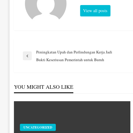
View all posts
Navigasi
Peningkatan Upah dan Perlindungan Kerja Jadi
Previous
Bukti Keseriusan Pemerintah untuk Buruh
Post
pos
YOU MIGHT ALSO LIKE
UNCATEGORIZED