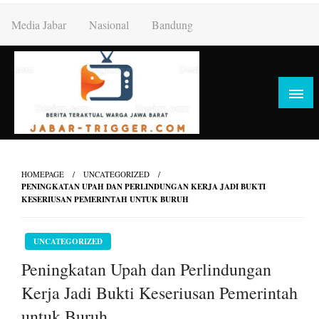
Skip
Media Jabar
Nasional
Bandung
to
content
HOMEPAGE
UNCATEGORIZED
PENINGKATAN UPAH DAN PERLINDUNGAN KERJA JADI BUKTI
KESERIUSAN PEMERINTAH UNTUK BURUH
UNCATEGORIZED
Peningkatan Upah dan Perlindungan
Kerja Jadi Bukti Keseriusan Pemerintah
untuk Buruh