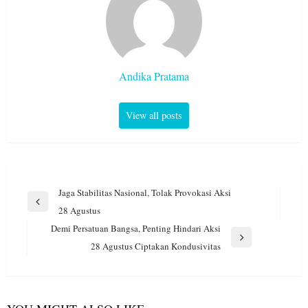
Andika Pratama
View all posts
Navigasi
Jaga Stabilitas Nasional, Tolak Provokasi Aksi
pos
Previous
28 Agustus
Post
Demi Persatuan Bangsa, Penting Hindari Aksi
Next
28 Agustus Ciptakan Kondusivitas
Post