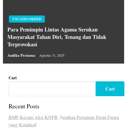
UNCATEGORIZED
Para Pemimpin Lintas Agama Serukan
Masyarakat Tahan Diri, Tenang dan Tidak
Terprovokasi
Andika Pratama
Agustus 31, 2025
Cari
Cari
Recent Posts
BMP Kecam Aksi KNPB, Serukan Persatuan Demi Papua
yang Kondusif