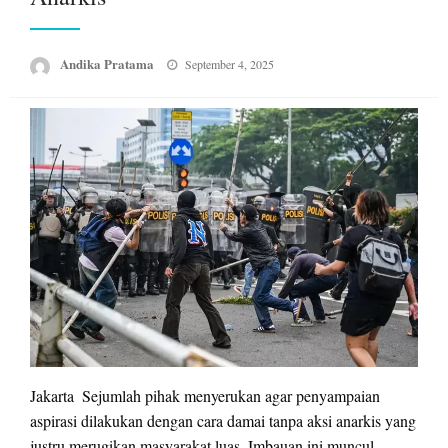
Posted
Andika Pratama
September 4, 2025
on
Jakarta  Sejumlah pihak menyerukan agar penyampaian
aspirasi dilakukan dengan cara damai tanpa aksi anarkis yang
justru merugikan masyarakat luas. Imbauan ini muncul