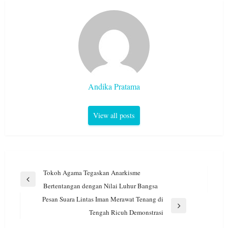
Andika Pratama
View all posts
Navigasi
Tokoh Agama Tegaskan Anarkisme
pos
Previous
Bertentangan dengan Nilai Luhur Bangsa
Post
Pesan Suara Lintas Iman Merawat Tenang di
Next
Tengah Ricuh Demonstrasi
Post