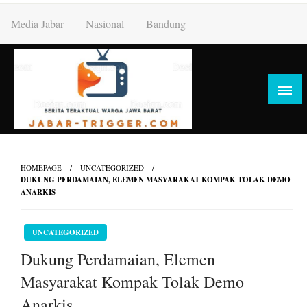
Skip
Media Jabar
Nasional
Bandung
to
content
HOMEPAGE
UNCATEGORIZED
DUKUNG PERDAMAIAN, ELEMEN MASYARAKAT KOMPAK TOLAK DEMO
ANARKIS
UNCATEGORIZED
Dukung Perdamaian, Elemen
Masyarakat Kompak Tolak Demo
Anarkis