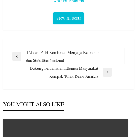
Andika Pratama
View all posts
Navigasi
TNI dan Polri Komitmen Menjaga Keamanan
pos
Previous
dan Stabilitas Nasional
Post
Dukung Perdamaian, Elemen Masyarakat
Next
Kompak Tolak Demo Anarkis
Post
YOU MIGHT ALSO LIKE