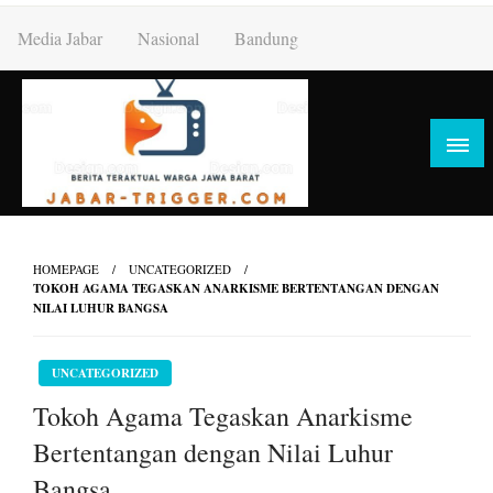
Skip
Media Jabar
Nasional
Bandung
to
content
HOMEPAGE
UNCATEGORIZED
TOKOH AGAMA TEGASKAN ANARKISME BERTENTANGAN DENGAN
NILAI LUHUR BANGSA
UNCATEGORIZED
Tokoh Agama Tegaskan Anarkisme
Bertentangan dengan Nilai Luhur
Bangsa