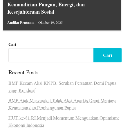
Kemandirian Pangan, Energi, dan
Kesejahteraan Sosial
Andika Pratama
Oktober 19, 2025
Cari
Cari
Recent Posts
BMP Kecam Aksi KNPB, Serukan Persatuan Demi Papua
yang Kondusif
BMP Ajak Masyarakat Tolak Aksi Anarkis Demi Menjaga
Keamanan dan Pembangunan Papua
HUT ke-81 RI Menjadi Momentum Menguatkan Optimisme
Ekonomi Indonesia