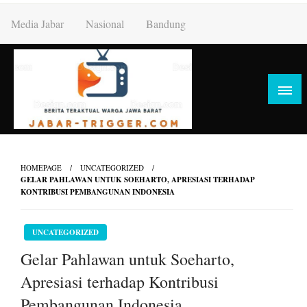
Skip
Media Jabar
Nasional
Bandung
to
content
HOMEPAGE
UNCATEGORIZED
GELAR PAHLAWAN UNTUK SOEHARTO, APRESIASI TERHADAP
KONTRIBUSI PEMBANGUNAN INDONESIA
UNCATEGORIZED
Gelar Pahlawan untuk Soeharto,
Apresiasi terhadap Kontribusi
Pembangunan Indonesia