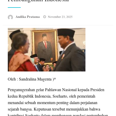
Posted
Andika Pratama
November 23, 2025
on
Oleh : Sandralina Magenta )*
Penganugerahan gelar Pahlawan Nasional kepada Presiden
kedua Republik Indonesia, Soeharto, oleh pemerintah
menandai sebuah momentum penting dalam perjalanan
sejarah bangsa. Keputusan tersebut menunjukkan bahwa
kontribusi Soeharto dalam membangun pondasi pertumbuhan