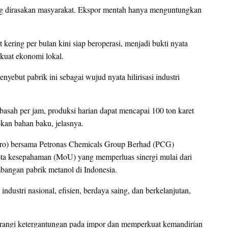
gsung dirasakan masyarakat. Ekspor mentah hanya menguntungkan
 kering per bulan kini siap beroperasi, menjadi bukti nyata
kuat ekonomi lokal.
but pabrik ini sebagai wujud nyata hilirisasi industri
sah per jam, produksi harian dapat mencapai 100 ton karet
kan bahan baku, jelasnya.
sero) bersama Petronas Chemicals Group Berhad (PCG)
nota kesepahaman (MoU) yang memperluas sinergi mulai dari
mbangan pabrik metanol di Indonesia.
 industri nasional, efisien, berdaya saing, dan berkelanjutan,
urangi ketergantungan pada impor dan memperkuat kemandirian