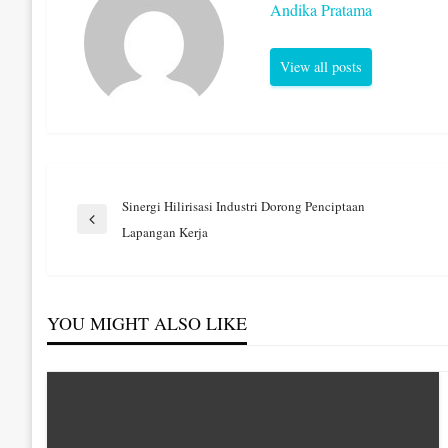
Andika Pratama
View all posts
Navigasi
Sinergi Hilirisasi Industri Dorong Penciptaan
Previous
Lapangan Kerja
Post
pos
YOU MIGHT ALSO LIKE