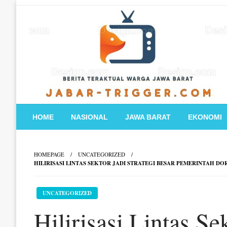
Skip
to
content
HOME
NASIONAL
JAWA BARAT
EKONOMI
HOMEPAGE
UNCATEGORIZED
HILIRISASI LINTAS SEKTOR JADI STRATEGI BESAR PEMERINTAH D
UNCATEGORIZED
Hilirisasi Lintas Se