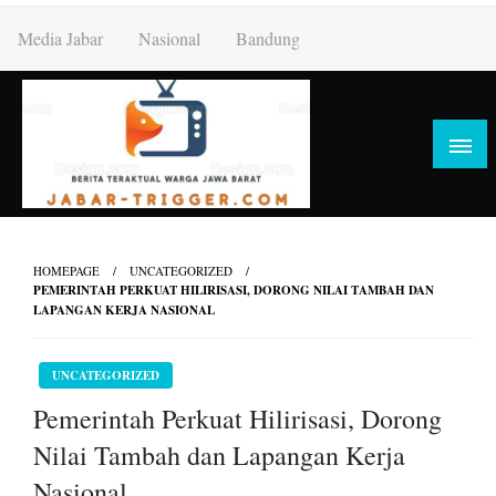
Skip
Media Jabar
Nasional
Bandung
to
content
HOMEPAGE
UNCATEGORIZED
PEMERINTAH PERKUAT HILIRISASI, DORONG NILAI TAMBAH DAN
LAPANGAN KERJA NASIONAL
UNCATEGORIZED
Pemerintah Perkuat Hilirisasi, Dorong
Nilai Tambah dan Lapangan Kerja
Nasional