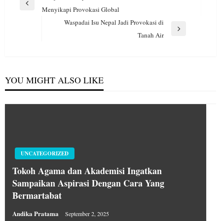
pos
Previous
Menyikapi Provokasi Global
Post
Waspadai Isu Nepal Jadi Provokasi di
Next
Tanah Air
Post
YOU MIGHT ALSO LIKE
UNCATEGORIZED
Tokoh Agama dan Akademisi Ingatkan
Sampaikan Aspirasi Dengan Cara Yang
Bermartabat
Andika Pratama
September 2, 2025