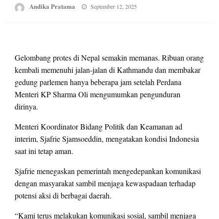
Posted
Andika Pratama
September 12, 2025
on
Gelombang protes di Nepal semakin memanas. Ribuan orang
kembali memenuhi jalan-jalan di Kathmandu dan membakar
gedung parlemen hanya beberapa jam setelah Perdana
Menteri KP Sharma Oli mengumumkan pengunduran
dirinya.
Menteri Koordinator Bidang Politik dan Keamanan ad
interim, Sjafrie Sjamsoeddin, mengatakan kondisi Indonesia
saat ini tetap aman.
Sjafrie menegaskan pemerintah mengedepankan komunikasi
dengan masyarakat sambil menjaga kewaspadaan terhadap
potensi aksi di berbagai daerah.
“Kami terus melakukan komunikasi sosial, sambil menjaga