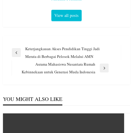
View all posts
Navigasi
Keterjangkauan Akses Pendidikan Tinggi Jadi
pos
Previous
Merata di Berbagai Pelosok Melalui AMN
Post
Asrama Mahasiswa Nusantara Rumah
Next
Kebinnekaan untuk Generasi Muda Indonesia
Post
YOU MIGHT ALSO LIKE