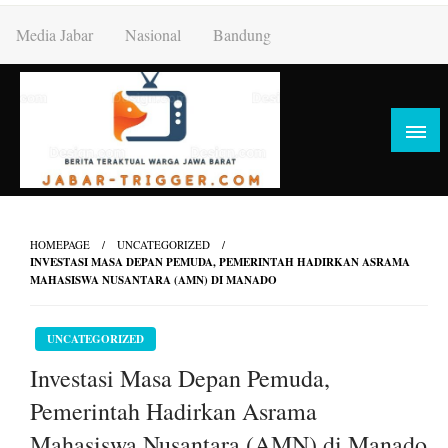
Skip
Media Jabar
Nasional
Bandung
to
content
HOMEPAGE
UNCATEGORIZED
INVESTASI MASA DEPAN PEMUDA, PEMERINTAH HADIRKAN ASRAMA
MAHASISWA NUSANTARA (AMN) DI MANADO
UNCATEGORIZED
Investasi Masa Depan Pemuda,
Pemerintah Hadirkan Asrama
Mahasiswa Nusantara (AMN) di Manado