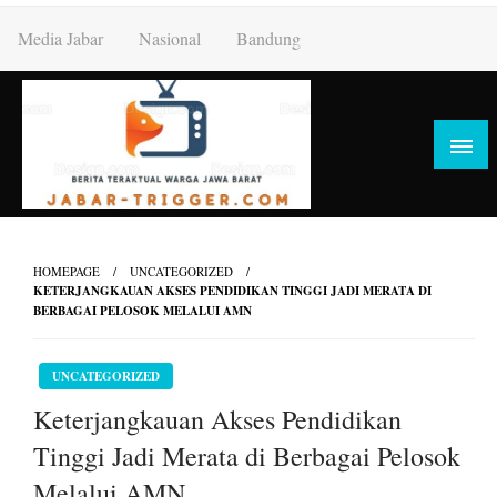
Skip
Media Jabar
Nasional
Bandung
to
content
HOMEPAGE
UNCATEGORIZED
KETERJANGKAUAN AKSES PENDIDIKAN TINGGI JADI MERATA DI
BERBAGAI PELOSOK MELALUI AMN
UNCATEGORIZED
Keterjangkauan Akses Pendidikan
Tinggi Jadi Merata di Berbagai Pelosok
Melalui AMN