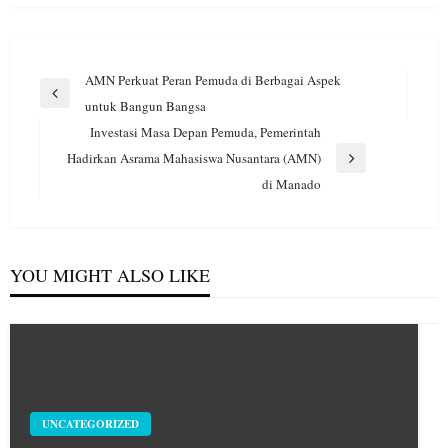
Navigasi
AMN Perkuat Peran Pemuda di Berbagai Aspek
pos
Previous
untuk Bangun Bangsa
Post
Investasi Masa Depan Pemuda, Pemerintah
Hadirkan Asrama Mahasiswa Nusantara (AMN)
Next
di Manado
Post
YOU MIGHT ALSO LIKE
UNCATEGORIZED