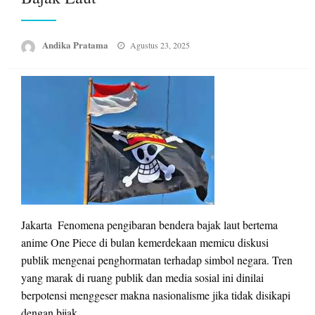
Posted
Andika Pratama
Agustus 23, 2025
on
Jakarta  Fenomena pengibaran bendera bajak laut bertema
anime One Piece di bulan kemerdekaan memicu diskusi
publik mengenai penghormatan terhadap simbol negara. Tren
yang marak di ruang publik dan media sosial ini dinilai
berpotensi menggeser makna nasionalisme jika tidak disikapi
dengan bijak.