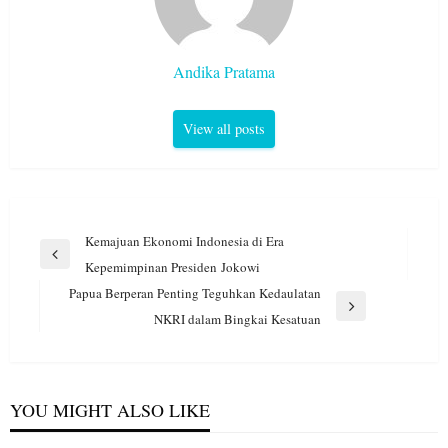
Andika Pratama
View all posts
Navigasi
Kemajuan Ekonomi Indonesia di Era
pos
Previous
Kepemimpinan Presiden Jokowi
Post
Papua Berperan Penting Teguhkan Kedaulatan
Next
NKRI dalam Bingkai Kesatuan
Post
YOU MIGHT ALSO LIKE