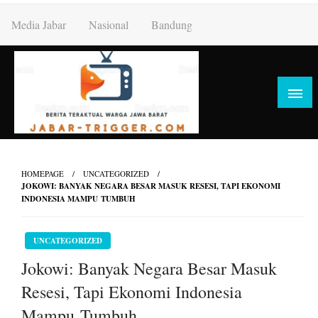
Skip
Media Jabar
Nasional
Bandung
to
content
HOMEPAGE
UNCATEGORIZED
JOKOWI: BANYAK NEGARA BESAR MASUK RESESI, TAPI EKONOMI
INDONESIA MAMPU TUMBUH
UNCATEGORIZED
Jokowi: Banyak Negara Besar Masuk
Resesi, Tapi Ekonomi Indonesia
Mampu Tumbuh