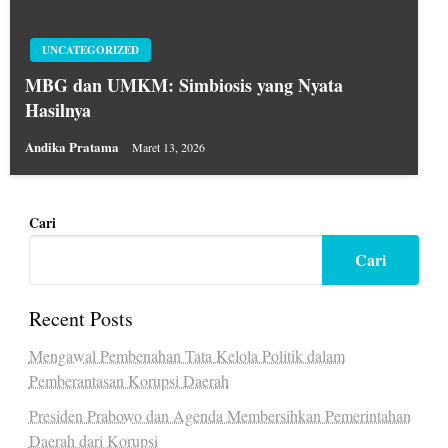
UNCATEGORIZED
MBG dan UMKM: Simbiosis yang Nyata
Hasilnya
Andika Pratama
Maret 13, 2026
Cari
Cari
Recent Posts
Mengawal Pembenahan Tata Kelola Politik dalam
Pemberantasan Korupsi Daerah
Presiden Prabowo dan Agenda Membersihkan Pemerintahan
Daerah dari Korupsi