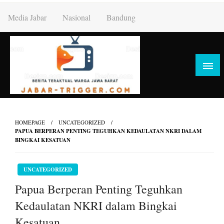
Skip
Media Jabar
Nasional
Bandung
to
content
HOMEPAGE
UNCATEGORIZED
PAPUA BERPERAN PENTING TEGUHKAN KEDAULATAN NKRI DALAM
BINGKAI KESATUAN
UNCATEGORIZED
Papua Berperan Penting Teguhkan
Kedaulatan NKRI dalam Bingkai
Kesatuan