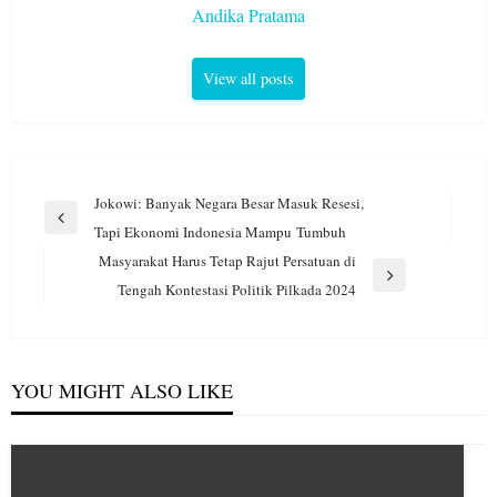
Andika Pratama
View all posts
Navigasi
Jokowi: Banyak Negara Besar Masuk Resesi,
pos
Previous
Tapi Ekonomi Indonesia Mampu Tumbuh
Post
Masyarakat Harus Tetap Rajut Persatuan di
Next
Tengah Kontestasi Politik Pilkada 2024
Post
YOU MIGHT ALSO LIKE