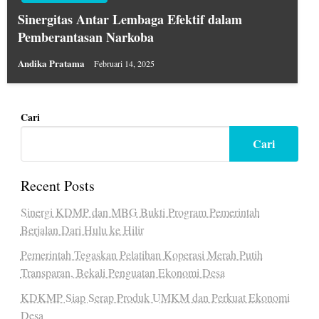
Sinergitas Antar Lembaga Efektif dalam
Pemberantasan Narkoba
Andika Pratama
Februari 14, 2025
Cari
Cari
Recent Posts
Sinergi KDMP dan MBG Bukti Program Pemerintah
Berjalan Dari Hulu ke Hilir
Pemerintah Tegaskan Pelatihan Koperasi Merah Putih
Transparan, Bekali Penguatan Ekonomi Desa
KDKMP Siap Serap Produk UMKM dan Perkuat Ekonomi
Desa